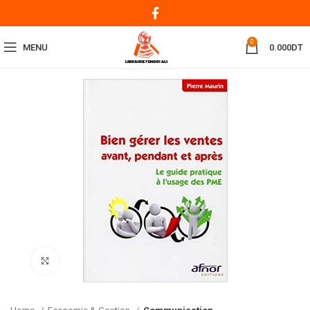
0
MENU
0.000
DT
Click to enlarge