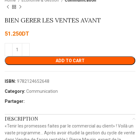
Home
Economie & Gestion
Communication
BIEN GERER LES VENTES AVANT
51.250
DT
ADD TO CART
ISBN:
9782124652648
Category:
Communication
Partager:
DESCRIPTION
«Tenir les promesses faites par le commercial au client» ! Voilà un
vaste programme… Après avoir étudié la gestion du cycle de vente
dans Vendre de façon rentable !, Pierre Maurin, expert de la