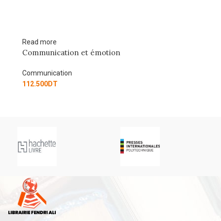
Read more
Ad
Communication et émotion
C
Communication
Co
112.500
DT
12