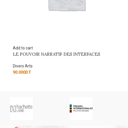
Add to cart
Ad
LE POUVOIR NARRATIF DES INTERFACES
C
M
Divers Arts
Di
90.000
DT
13