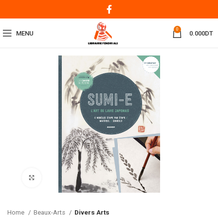
0
MENU
0.000
DT
Click to enlarge
Home
Beaux-Arts
Divers Arts