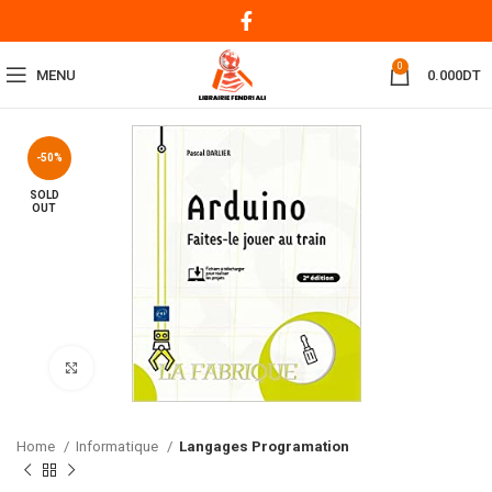
0
MENU
0.000
DT
-50%
SOLD
OUT
Click to enlarge
Home
Informatique
Langages Programation