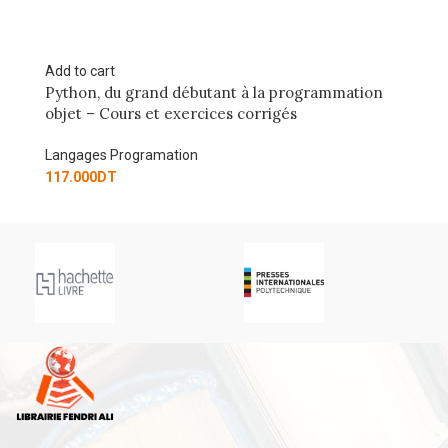
Add to cart
la programmation
Python pour le lycée – Promenons-nou
rigés
maths !
Langages Programation
126.000
DT