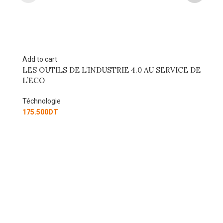
Add to cart
Ad
LES OUTILS DE L’INDUSTRIE 4.0 AU SERVICE DE
Or
L’ECO
Té
Téchnologie
77
175.500
DT