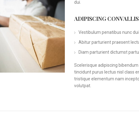
dui.
ADIPISCING CONVALLI
Vestibulum penatibus nunc dui 
Abitur parturient praesent lec
Diam parturient dictumst partur
Scelerisque adipiscing bibendum s
tincidunt purus lectus nisl clas
tristique elementum nam inceptos
volutpat.