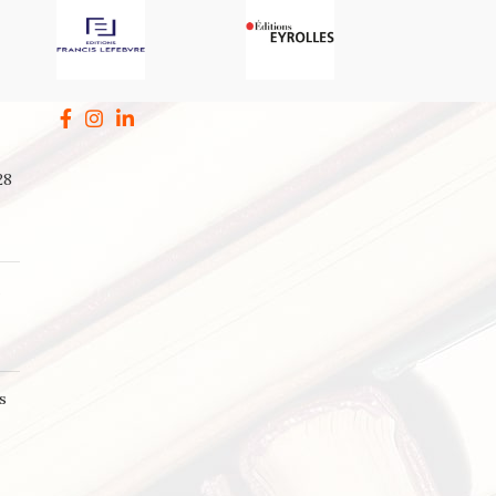
28
a
s