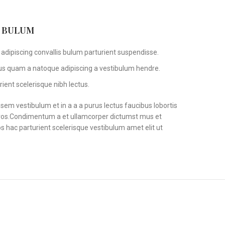
S BULUM
adipiscing convallis bulum parturient suspendisse.
tus quam a natoque adipiscing a vestibulum hendre.
ient scelerisque nibh lectus.
em vestibulum et in a a a purus lectus faucibus lobortis
s eros.Condimentum a et ullamcorper dictumst mus et
 hac parturient scelerisque vestibulum amet elit ut