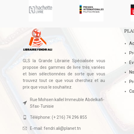
PLA
Ac
Pr
GLS la Grande Librairie Spécialisée vous
E
propose des gammes de livre très variées
No
et bien sélectionnées de sorte que vous
trouvez tout ce que vous cherchez et au
Pr
prix que vous le souhaitez.
Co
Rue Mohsen kallel Immeuble Abdelkafi-
Sfax-Tunisie
Téléphone: (+ 216) 74 296 855
E-mail: fendri.ali@planet.tn