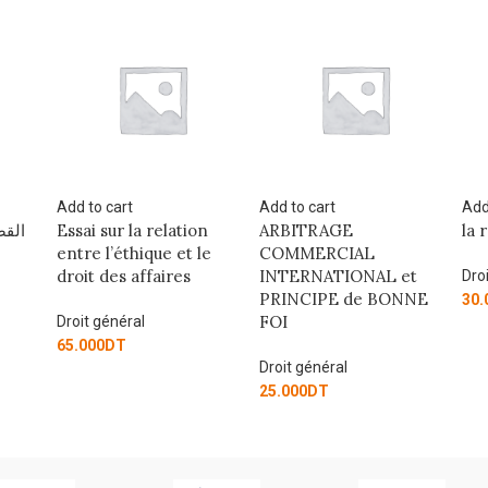
Add to cart
Add to cart
Add
القض
Essai sur la relation
ARBITRAGE
la 
entre l’éthique et le
COMMERCIAL
droit des affaires
INTERNATIONAL et
Dro
PRINCIPE de BONNE
30.
FOI
Droit général
65.000
DT
Droit général
25.000
DT