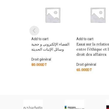
art
Add to cart
Add to cart
القضاء الإلكترون
Essai sur la relation
ARBITRAGE
وسائل الإثبات
entre l’éthique et le
COMMERCIAL
droit des affaires
INTERNATIONAL 
PRINCIPE de BO
éral
FOI
Droit général
T
65.000
DT
Droit général
25.000
DT