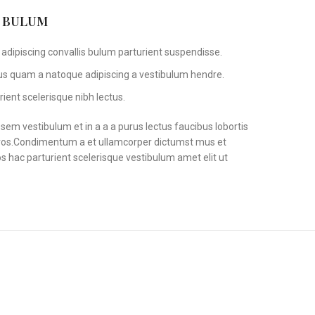
S BULUM
adipiscing convallis bulum parturient suspendisse.
tus quam a natoque adipiscing a vestibulum hendre.
ient scelerisque nibh lectus.
em vestibulum et in a a a purus lectus faucibus lobortis
s eros.Condimentum a et ullamcorper dictumst mus et
 hac parturient scelerisque vestibulum amet elit ut