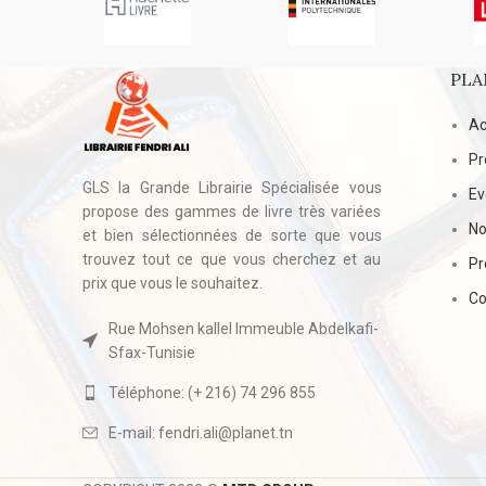
PLA
Ac
Pr
GLS la Grande Librairie Spécialisée vous
E
propose des gammes de livre très variées
No
et bien sélectionnées de sorte que vous
trouvez tout ce que vous cherchez et au
Pr
prix que vous le souhaitez.
Co
Rue Mohsen kallel Immeuble Abdelkafi-
Sfax-Tunisie
Téléphone: (+ 216) 74 296 855
E-mail: fendri.ali@planet.tn