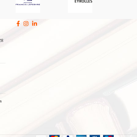
28
a
s