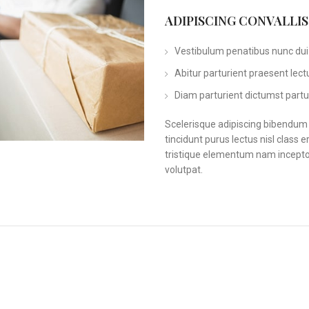
ADIPISCING CONVALLI
Vestibulum penatibus nunc dui 
Abitur parturient praesent lec
Diam parturient dictumst partur
Scelerisque adipiscing bibendum s
tincidunt purus lectus nisl clas
tristique elementum nam inceptos
volutpat.