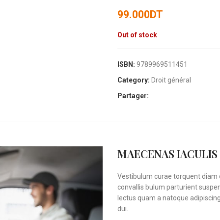
99.000
DT
Out of stock
ISBN:
9789969511451
Category:
Droit général
Partager:
MAECENAS IACULIS
Vestibulum curae torquent diam 
convallis bulum parturient suspen
lectus quam a natoque adipiscin
dui.